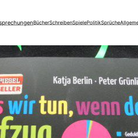
esprechungen
Bücher
Schreiben
Spiele
Politik
Sprüche
Allgeme