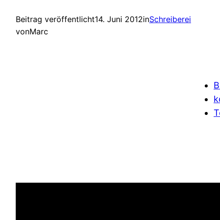
Beitrag veröffentlicht
14. Juni 2012
in
Schreiberei
von
Marc
B
k
T