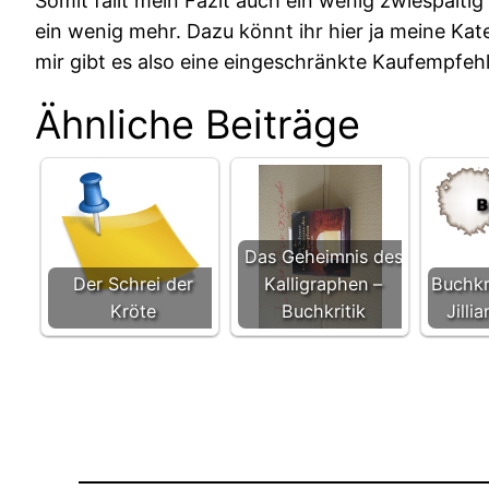
Somit fällt mein Fazit auch ein wenig zwiespälti
ein wenig mehr. Dazu könnt ihr hier ja meine Kate
mir gibt es also eine eingeschränkte Kaufempfehl
Ähnliche Beiträge
Das Geheimnis des
Der Schrei der
Kalligraphen –
Buchkr
Kröte
Buchkritik
Jilli