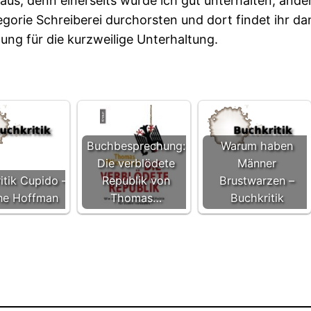
g aus, denn einerseits wurde ich gut unterhalten, and
gorie Schreiberei durchorsten und dort findet ihr dan
ung für die kurzweilige Unterhaltung.
Buchbesprechung:
Warum haben
Die verblödete
Männer
itik Cupido –
Republik von
Brustwarzen –
ane Hoffman
Thomas…
Buchkritik