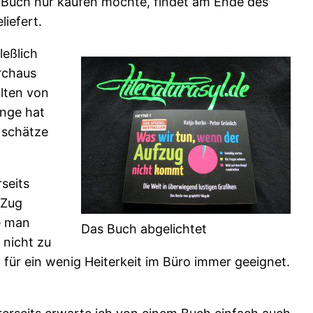
 Buch nur kaufen möchte, findet am Ende des
iefert.
leßlich
urchaus
alten von
ange hat
 schätze
seits
 Zug
e man
Das Buch abgelichtet
 nicht zu
d für ein wenig Heiterkeit im Büro immer geeignet.