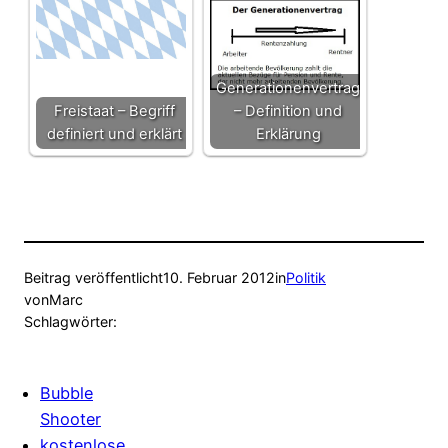
Generationenvertrag
Freistaat – Begriff
– Definition und
definiert und erklärt
Erklärung
Beitrag veröffentlicht
10. Februar 2012
in
Politik
von
Marc
Schlagwörter:
Bubble
Shooter
kostenlose