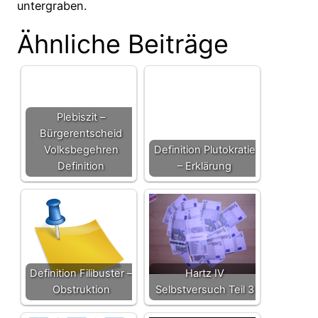
untergraben.
Ähnliche Beiträge
Plebiszit –
Bürgerentscheid
Volksbegehren
Definition Plutokratie
Definition
– Erklärung
Definition Filibuster –
Hartz IV
Obstruktion
Selbstversuch Teil 3