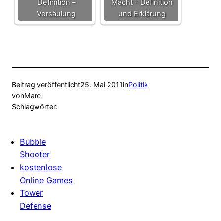
Definition –
Macht – Definition
Versäulung
und Erklärung
Beitrag veröffentlicht
25. Mai 2011
in
Politik
von
Marc
Schlagwörter:
Bubble
Shooter
kostenlose
Online Games
Tower
Defense