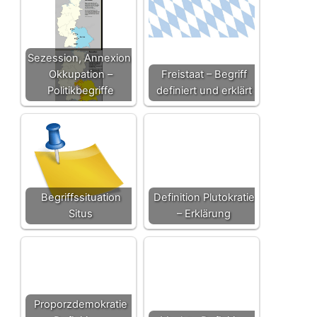
Sezession, Annexion,
Okkupation –
Freistaat – Begriff
Politikbegriffe
definiert und erklärt
Begriffssituation
Definition Plutokratie
Situs
– Erklärung
Proporzdemokratie