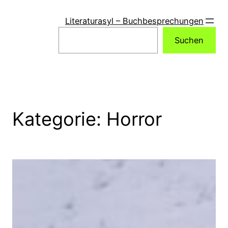
Zum
Inhalt
Literaturasyl – Buchbesprechungen
springen
Suchen
Suchen
Kategorie:
Horror