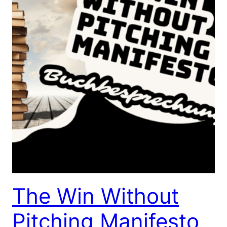
The Win Without
Pitching Manifesto