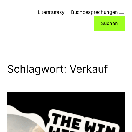
Zum
Inhalt
Literaturasyl – Buchbesprechungen
springen
Suchen
Suchen
Schlagwort:
Verkauf