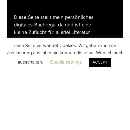
Diese Seite stellt mein persönliches
digitales Buchregal da und ist eine
kleine Zuflucht für allerlei Literatur
Diese Seite verwendet Cookies. Wir gehen von ihrer
Social Media
Proudly
Zustimmung aus, aber sie können diese auf Wunsch auch
powered
Facebook
ausschalten.
Cookie settings
ACCEPT
by
Youtube
WordPress
Rechtliches
Impressum
Disclaimer