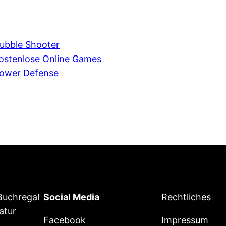
ubble Shooter
ostenlose Online Games
ower Defense
 Buchregal
Social Media
Rechtliches
ratur
Facebook
Impressum