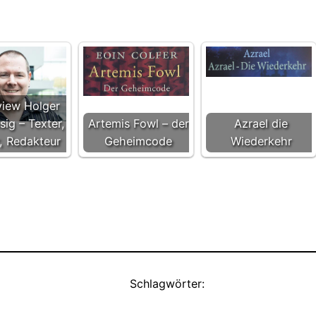
view Holger
ig – Texter,
Artemis Fowl – der
Azrael die
, Redakteur
Geheimcode
Wiederkehr
Schlagwörter: