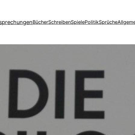
esprechungen
Bücher
Schreiben
Spiele
Politik
Sprüche
Allgeme