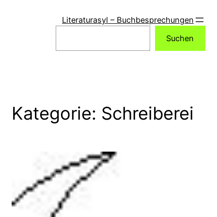
Zum
Inhalt
Literaturasyl – Buchbesprechungen
springen
Suchen
Suchen
Kategorie:
Schreiberei