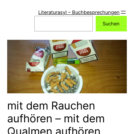
Zum
Inhalt
Literaturasyl – Buchbesprechungen
springen
Suchen
Suchen
mit dem Rauchen
aufhören – mit dem
Qualmen aufhören