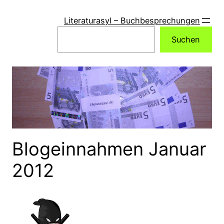
Zum
Inhalt
Literaturasyl – Buchbesprechungen
springen
Suchen
Suchen
Blogeinnahmen Januar
2012