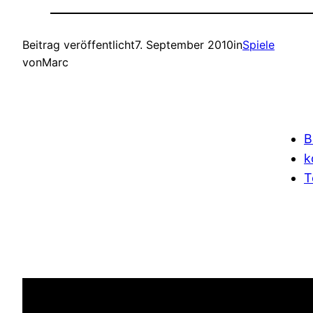
Beitrag veröffentlicht
7. September 2010
in
Spiele
von
Marc
B
k
T