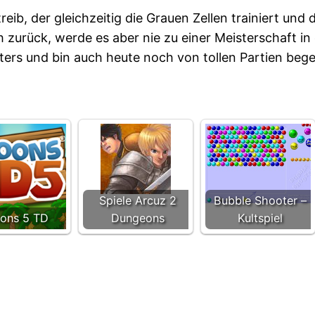
reib, der gleichzeitig die Grauen Zellen trainiert und
zurück, werde es aber nie zu einer Meisterschaft in
rs und bin auch heute noch von tollen Partien begei
Spiele Arcuz 2
Bubble Shooter –
oons 5 TD
Dungeons
Kultspiel