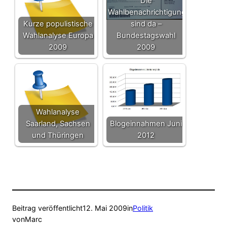
Die
Wahlbenachrichtigungen
Kurze populistische
sind da –
Wahlanalyse Europa
Bundestagswahl
2009
2009
Wahlanalyse
Saarland, Sachsen
Blogeinnahmen Juni
und Thüringen
2012
Beitrag veröffentlicht
12. Mai 2009
in
Politik
von
Marc