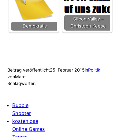
Silicon Valley –
Demokratie
Christoph Keese
Beitrag veröffentlicht
25. Februar 2015
in
Politik
von
Marc
Schlagwörter:
Bubble
Shooter
kostenlose
Online Games
Tower