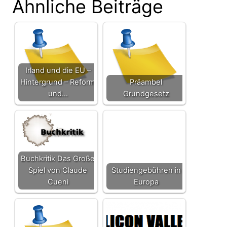
Ähnliche Beiträge
Irland und die EU –
Hintergrund – Reform
Präambel
und…
Grundgesetz
Buchkritik Das Große
Spiel von Claude
Studiengebühren in
Cueni
Europa