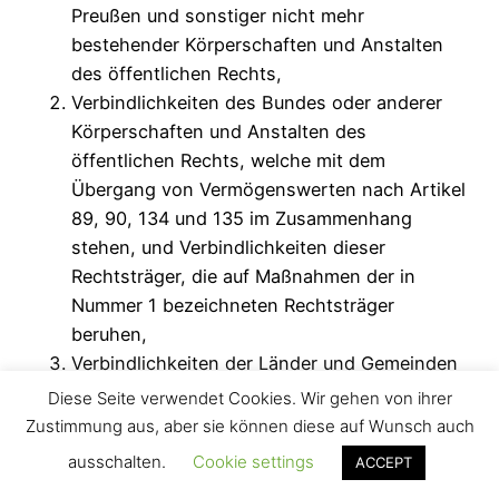
Preußen und sonstiger nicht mehr
bestehender Körperschaften und Anstalten
des öffentlichen Rechts,
Verbindlichkeiten des Bundes oder anderer
Körperschaften und Anstalten des
öffentlichen Rechts, welche mit dem
Übergang von Vermögenswerten nach Artikel
89, 90, 134 und 135 im Zusammenhang
stehen, und Verbindlichkeiten dieser
Rechtsträger, die auf Maßnahmen der in
Nummer 1 bezeichneten Rechtsträger
beruhen,
Verbindlichkeiten der Länder und Gemeinden
(Gemeindeverbände), die aus Maßnahmen
Diese Seite verwendet Cookies. Wir gehen von ihrer
entstanden sind, welche diese Rechtsträger
Zustimmung aus, aber sie können diese auf Wunsch auch
vor dem 01.August 1945 zur Durchführung von
ausschalten.
Cookie settings
ACCEPT
Anordnungen der Besatzungsmächte oder zur