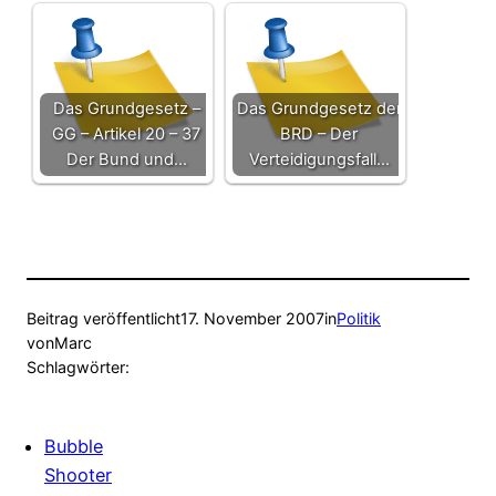
Das Grundgesetz –
Das Grundgesetz der
GG – Artikel 20 – 37
BRD – Der
Der Bund und…
Verteidigungsfall…
Beitrag veröffentlicht
17. November 2007
in
Politik
von
Marc
Schlagwörter:
Bubble
Shooter