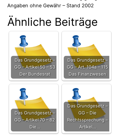
Angaben ohne Gewähr – Stand 2002
Ähnliche Beiträge
Das Grundgesetz –
Das Grundgesetz –
GG – Artikel 50 – 53
GG – Art. 104a – 115
Der Bundesrat
Das Finanzwesen
Das Grundgesetz –
Das Grundgesetz –
GG – Die
GG – Artikel 70 – 82
Rechtssprechung –
Die…
Artikel…