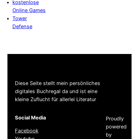
kostenlose
Online Games
Tower
Defense
Diese Seite stellt mein persönliches
digitales Buchregal da und ist eine
kleine Zuflucht für allerlei Literatur
Social Media
Proudly
powered
Facebook
by
Youtube