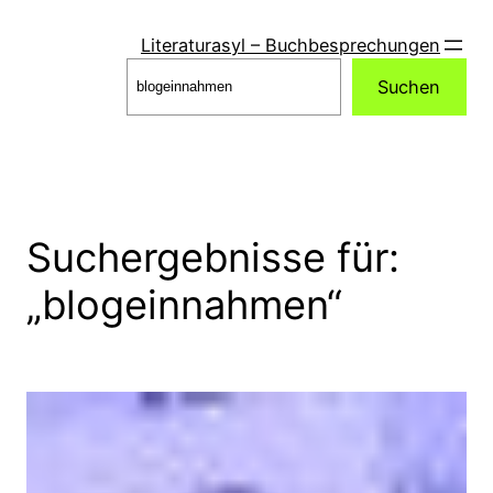
Zum
Inhalt
Literaturasyl – Buchbesprechungen
springen
Suchen
Suchen
Suchergebnisse für:
„blogeinnahmen“