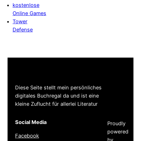
kostenlose
Online Games
Tower
Defense
Diese Seite stellt mein persönliches
digitales Buchregal da und ist eine
kleine Zuflucht für allerlei Literatur
Social Media
Proudly
powered
Facebook
by