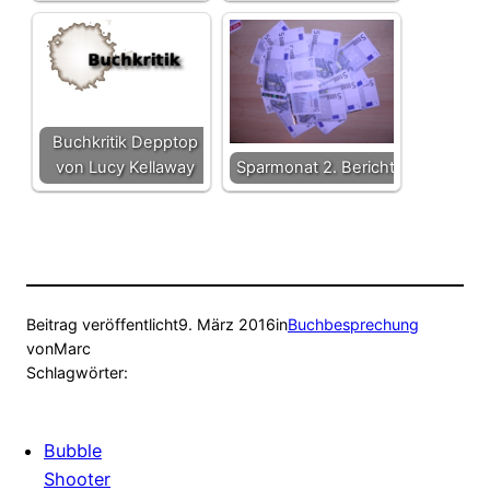
Buchkritik Depptop
von Lucy Kellaway
Sparmonat 2. Bericht
Beitrag veröffentlicht
9. März 2016
in
Buchbesprechung
von
Marc
Schlagwörter:
Bubble
Shooter