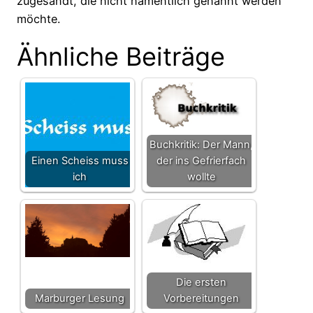
zugesandt, die nicht namentlich genannt werden
möchte.
Ähnliche Beiträge
Buchkritik: Der Mann,
Einen Scheiss muss
der ins Gefrierfach
ich
wollte
Die ersten
Marburger Lesung
Vorbereitungen