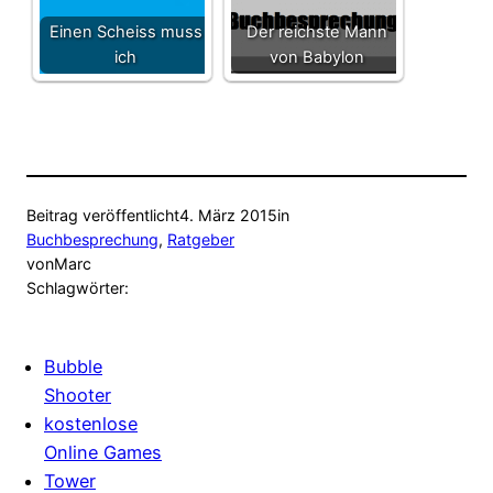
Einen Scheiss muss
Der reichste Mann
ich
von Babylon
Beitrag veröffentlicht
4. März 2015
in
Buchbesprechung
, 
Ratgeber
von
Marc
Schlagwörter:
Bubble
Shooter
kostenlose
Online Games
Tower