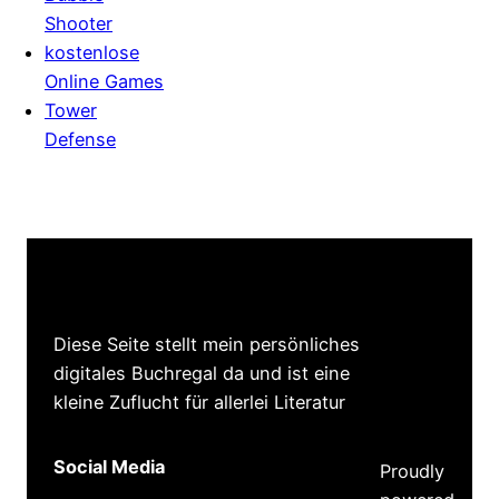
Shooter
kostenlose
Online Games
Tower
Defense
Diese Seite stellt mein persönliches
digitales Buchregal da und ist eine
kleine Zuflucht für allerlei Literatur
Social Media
Proudly