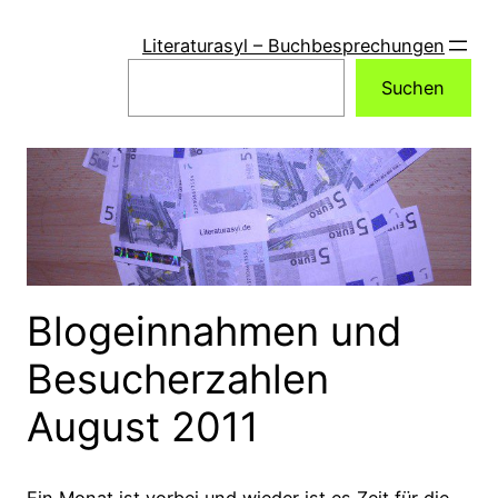
Zum
Inhalt
Literaturasyl – Buchbesprechungen
springen
Suchen
Suchen
Blogeinnahmen und
Besucherzahlen
August 2011
Ein Monat ist vorbei und wieder ist es Zeit für die