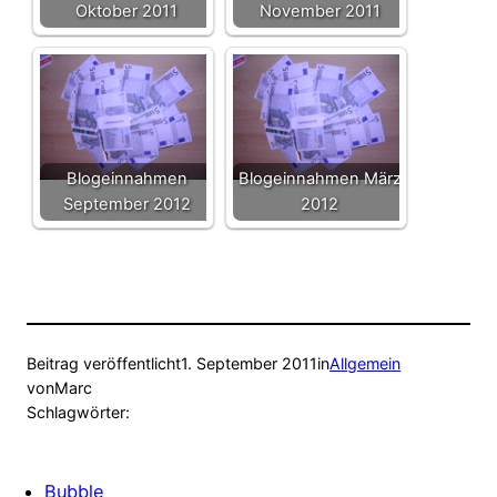
Oktober 2011
November 2011
Blogeinnahmen
Blogeinnahmen März
September 2012
2012
Beitrag veröffentlicht
1. September 2011
in
Allgemein
von
Marc
Schlagwörter:
Bubble