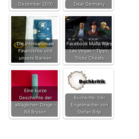
Dezember 2010
Dear Germany
Die internationale
Facebook Mafia Wars
Finanzkrise und
Las Vegas – Tipps,
unsere Banken
Tricks Cheats
Eine kurze
Geschichte der
Buchkritik: Der
alltäglichen Dinge –
Engelmacher von
Bill Bryson
Stefan Brijs