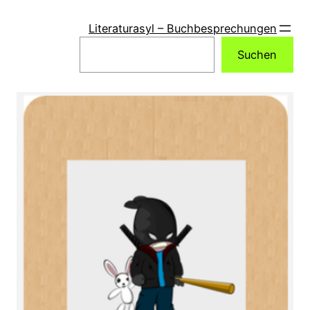
Zum
Inhalt
Literaturasyl – Buchbesprechungen
springen
Suchen
Suchen