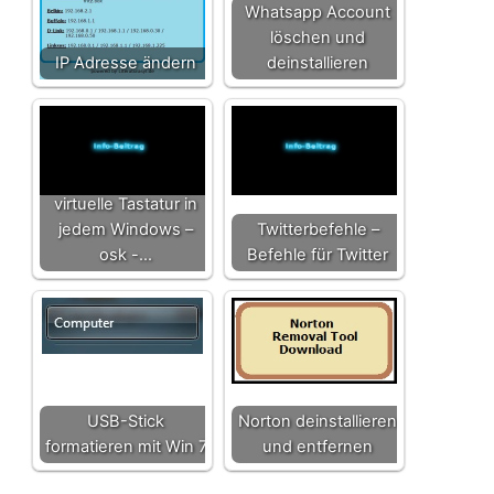
Whatsapp Account
löschen und
IP Adresse ändern
deinstallieren
virtuelle Tastatur in
jedem Windows –
Twitterbefehle –
osk -…
Befehle für Twitter
USB-Stick
Norton deinstallieren
formatieren mit Win 7
und entfernen